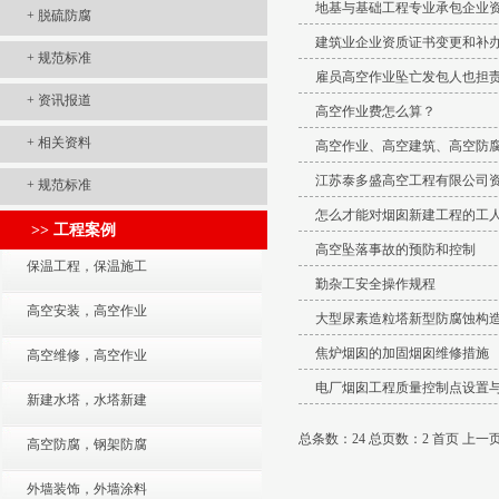
地基与基础工程专业承包企业
+
脱硫防腐
建筑业企业资质证书变更和补
+
规范标准
雇员高空作业坠亡发包人也担
+
资讯报道
高空作业费怎么算？
+
相关资料
高空作业、高空建筑、高空防
江苏泰多盛高空工程有限公司
+
规范标准
怎么才能对烟囱新建工程的工
>> 工程案例
高空坠落事故的预防和控制
保温工程，保温施工
勤杂工安全操作规程
高空安装，高空作业
大型尿素造粒塔新型防腐蚀构
焦炉烟囱的加固烟囱维修措施
高空维修，高空作业
电厂烟囱工程质量控制点设置
新建水塔，水塔新建
总条数：24 总页数：2
首页 上一
高空防腐，钢架防腐
外墙装饰，外墙涂料