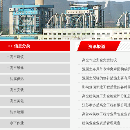
>> 信息分类
+
高空建筑
高空作业安全免责协议
+
高空维修
混凝土布局外表蜂窝麻面构成
混凝土裂缝的修补措施主要有
+
防腐保温
影响烟囱新建工程质量的各种
+
高空安装
高空建筑施工安全检查评分汇
+
高空美化
江苏泰多盛高空工程有限公司
+
防水堵漏
高耸构筑物工程专业承包企业
+
水下作业
建筑业企业资质管理规定