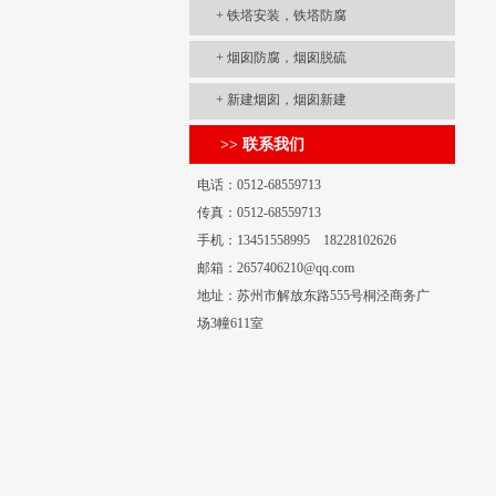
+
铁塔安装，铁塔防腐
+
烟囱防腐，烟囱脱硫
+
新建烟囱，烟囱新建
>> 联系我们
电话：0512-68559713
传真：0512-68559713
手机：13451558995 18228102626
邮箱：2657406210@qq.com
地址：苏州市解放东路555号桐泾商务广
场3幢611室