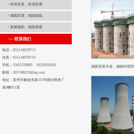
+
铁塔安装，铁塔防腐
+
烟囱防腐，烟囱脱硫
+
新建烟囱，烟囱新建
>> 联系我们
电话：0512-68559713
传真：0512-68559713
手机：13451558995 18228102626
烟囱安装吊篮，烟囱内壁防腐
邮箱：2657406210@qq.com
地址：苏州市解放东路555号桐泾商务广
场3幢611室