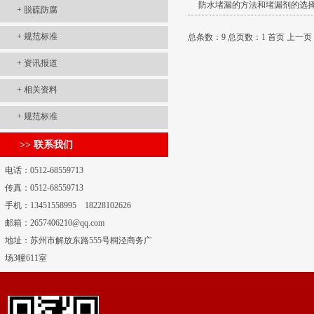
防水堵漏的方法和堵漏剂的选
+
脱硫防腐
+
规范标准
总条数：9 总页数：1
首页 上一页
+
资讯报道
+
相关资料
+
规范标准
>> 联系我们
电话：0512-68559713
传真：0512-68559713
手机：13451558995 18228102626
邮箱：2657406210@qq.com
地址：苏州市解放东路555号桐泾商务广
场3幢611室