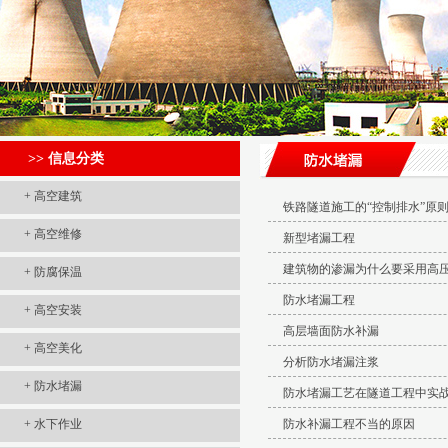
>> 信息分类
+
高空建筑
铁路隧道施工的“控制排水”原
+
高空维修
新型堵漏工程
建筑物的渗漏为什么要采用高
+
防腐保温
防水堵漏工程
+
高空安装
高层墙面防水补漏
+
高空美化
分析防水堵漏注浆
+
防水堵漏
防水堵漏工艺在隧道工程中实
+
水下作业
防水补漏工程不当的原因