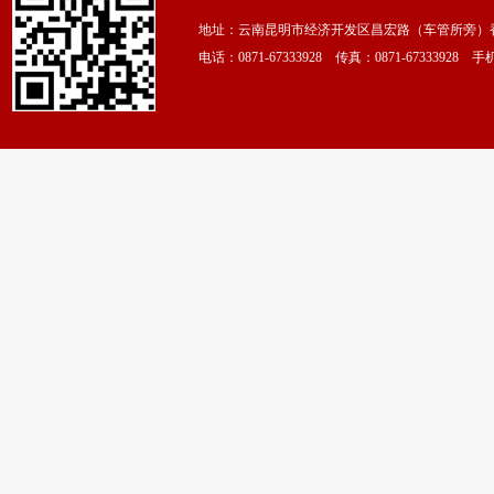
地址：云南昆明市经济开发区昌宏路（车管所旁）香颂
电话：0871-67333928 传真：0871-67333928 手机：