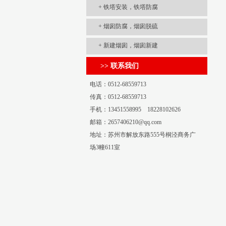
+
铁塔安装，铁塔防腐
+
烟囱防腐，烟囱脱硫
+
新建烟囱，烟囱新建
>> 联系我们
电话：0512-68559713
传真：0512-68559713
手机：13451558995 18228102626
邮箱：2657406210@qq.com
地址：苏州市解放东路555号桐泾商务广
场3幢611室