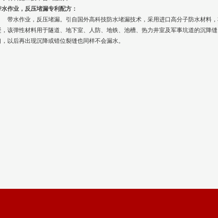
带水作业，反压堵漏专利配方：
带水作业，反压堵漏。引自国外高科技防水堵漏技术，采用进口高分子防水材料，
凝，该弹性材料用于隧道、地下室、人防、地铁、池槽、热力井室及军事坑道的沉降缝
口，以后再出现沉降或错位裂缝也同样不会漏水。