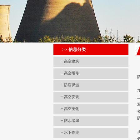
>> 信息分类
+
高空建筑
+
高空维修
+
防腐保温
+
高空安装
+
高空美化
+
防水堵漏
+
水下作业