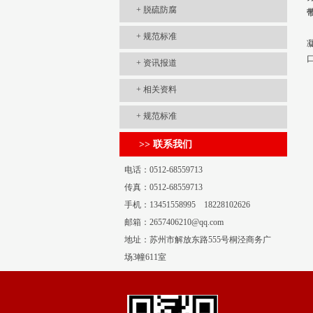
+
脱硫防腐
+
规范标准
+
资讯报道
+
相关资料
+
规范标准
>> 联系我们
电话：0512-68559713
传真：0512-68559713
手机：13451558995 18228102626
邮箱：2657406210@qq.com
地址：苏州市解放东路555号桐泾商务广
场3幢611室