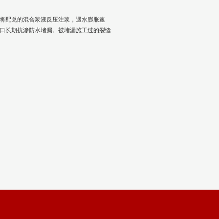
将配兑的混合浆液反压注浆，遇水膨胀速
口长期抗渗防水堵漏。被堵漏施工过的裂缝