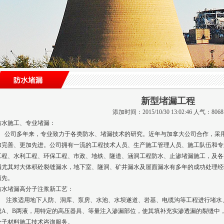
新型堵漏工程
添加时间：2015/10/30 13:02:46 人气：8068
防水施工、专业堵漏：
公司多年来，专业致力于各类防水、堵漏技术的研究。近年与加拿大公司合作，采用
加完善、更加先进。公司拥有一流的工程技术人员、生产施工管理人员、施工队伍和专
工程、水利工程、环保工程、市政、地铁、隧道、涵洞工程防水、止渗堵漏施工，及各
漏尤其对大体积砼裂缝漏水，地下室、隧洞、矿井漏水及屋面漏水有多年的成功处理经
领先。
防水堵漏高分子注浆新工艺：
注浆适用地下人防、洞库、泵房、水池、水坝遂道、岩基、电缆沟等工程进行堵水
成A、B两液，用特定的高压器具、等量注入渗漏部位，使其填补充实渗透漏的裂缝中，
分子材料施工技术咨询服务。