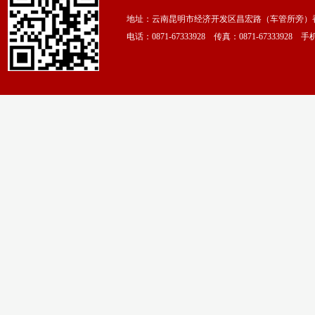
地址：云南昆明市经济开发区昌宏路（车管所旁）香颂
电话：0871-67333928 传真：0871-67333928 手机：