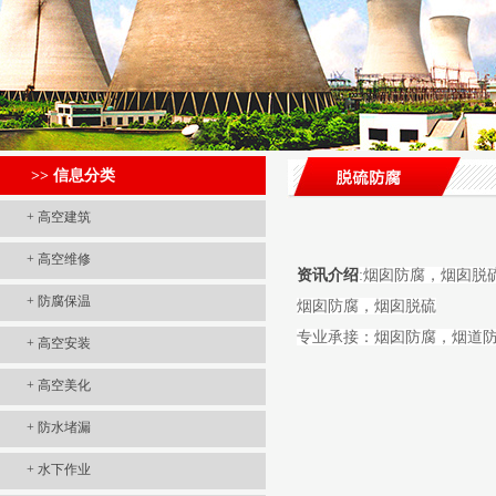
>> 信息分类
+
高空建筑
+
高空维修
资讯介绍
:烟囱防腐，烟囱脱
+
防腐保温
烟囱防腐，烟囱脱硫
专业承接：烟囱防腐，烟道
+
高空安装
+
高空美化
+
防水堵漏
+
水下作业