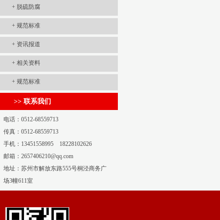
+
脱硫防腐
+
规范标准
+
资讯报道
+
相关资料
+
规范标准
>> 联系我们
电话：0512-68559713
传真：0512-68559713
手机：13451558995 18228102626
邮箱：2657406210@qq.com
地址：苏州市解放东路555号桐泾商务广
场3幢611室