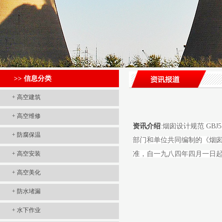
>> 信息分类
+
高空建筑
+
高空维修
资讯介绍
:烟囱设计规范 GB
+
防腐保温
部门和单位共同编制的《烟囱
+
高空安装
准，自一九八四年四月一日
+
高空美化
+
防水堵漏
+
水下作业