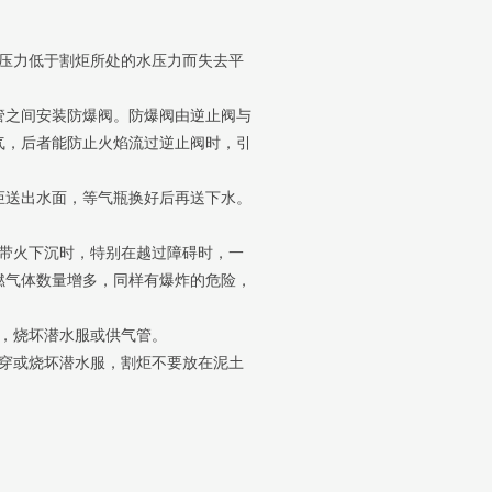
压力低于割炬所处的水压力而失去平
管之间安装防爆阀。防爆阀由逆止阀与
气，后者能防止火焰流过逆止阀时，引
炬送出水面，等气瓶换好后再送下水。
带火下沉时，特别在越过障碍时，一
燃气体数量增多，同样有爆炸的危险，
，烧坏潜水服或供气管。
穿或烧坏潜水服，割炬不要放在泥土