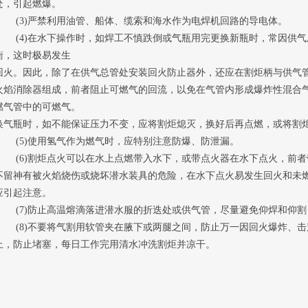
处，引起燃爆。
(3)严禁利用油管、船体、缆索和海水作为电焊机回路的导电体。
(4)在水下操作时，如焊工不慎跌倒或气瓶用完更换新瓶时，常因供气
衡，这时极易发生
回火。因此，除了在供气总管处安装回火防止器外，还应在割炬柄与供气
火焰消除器组成，前者阻止可燃气的回流，以免在气管内形成爆炸性混合
燃气管中的可燃气。
换气瓶时，如不能保证压力不变，应将割炬熄灭，换好后再点燃，或将割
(5)使用氢气作为燃气时，应特别注意防爆、防泄漏。
(6)割炬点火可以在水上点燃带入水下，或带点火器在水下点火，前者
不留神有被火焰烧伤或烧坏潜水装具的危险，在水下点火易发生回火和未
应引起注意。
(7)防止高温熔滴落进潜水服的折迭处或供气管，尽量避免仰焊和仰割
(8)不要将气割用软管夹在腋下或两腿之间，防止万一因回火爆炸、击
上，防止堵塞，每日工作完用清水冲洗割炬并凉干。