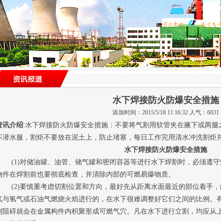
水下焊接防火防爆安全措施
添加时间：2015/5/18 11:16:32 人气：6031
资讯介绍
:水下焊接防火防爆安全措施：不要将气割用软管夹在腋下或两腿
坏潜水服，割炬不要放在泥土上，防止堵塞，每日工作完用清水冲洗割炬
水下焊接防火防爆安全措施
(1)对储油罐、油管、储气罐和密闭容器等进行水下焊割时，必须遵守
物件在焊割前也要彻底检查，并清除内部的可燃易爆物质。
(2)要慎重考虑切割位置和方向，最好先从距离水面最近的部位着手，
气与氢气或石油气燃烧火焰进行的，在水下很难调整好它们之间的比例。
到阻碍就会在金属构件内积聚形成可燃气穴。凡在水下进行立割，均应从