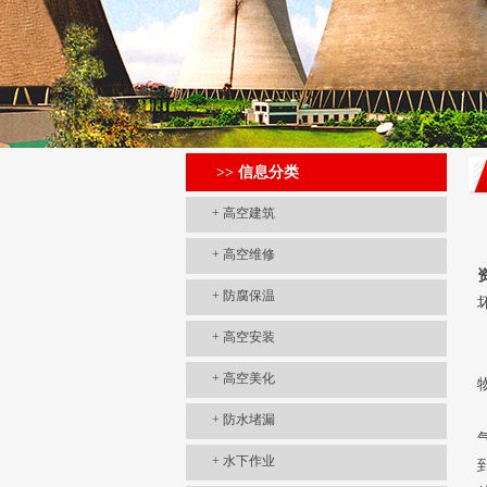
>> 信息分类
+
高空建筑
+
高空维修
+
防腐保温
+
高空安装
+
高空美化
+
防水堵漏
+
水下作业