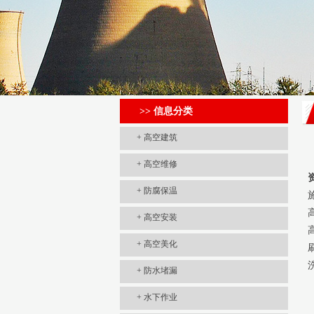
>> 信息分类
+
高空建筑
+
高空维修
+
防腐保温
+
高空安装
+
高空美化
+
防水堵漏
+
水下作业