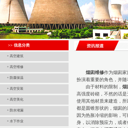
>> 信息分类
+
高空建筑
+
高空维修
烟囱维修
作为烟囱家
+
防腐保温
扮演着重要的角色，并随
由于材料的限制，
烟
+
高空安装
高强度砖砌，不然的话是
+
高空美化
使用其他材质来建造，所
都是圆锥形状的，烟囱的厚
+
防水堵漏
因为热胀冷缩的影响，可
+
水下作业
身，以消除预应力，或者