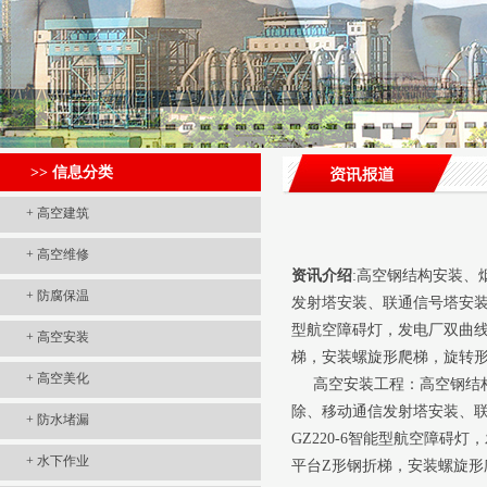
>> 信息分类
+
高空建筑
+
高空维修
资讯介绍
:高空钢结构安装
+
防腐保温
发射塔安装、联通信号塔安装
型航空障碍灯，发电厂双曲线冷
+
高空安装
梯，安装螺旋形爬梯，旋转
+
高空美化
高空安装工程：高空钢结
除、移动通信发射塔安装、联
+
防水堵漏
GZ220-6智能型航空障碍
+
水下作业
平台Z形钢折梯，安装螺旋