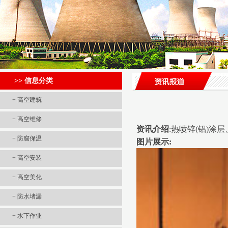
>> 信息分类
+
高空建筑
+
高空维修
资讯介绍
:热喷锌(铝)
+
防腐保温
图片展示:
+
高空安装
+
高空美化
+
防水堵漏
+
水下作业