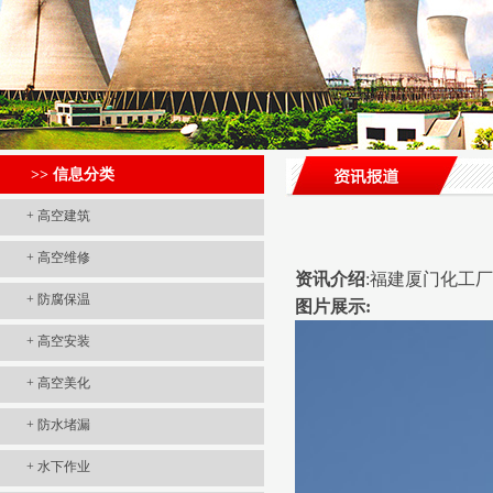
>> 信息分类
+
高空建筑
+
高空维修
资讯介绍
:福建厦门化工厂
+
防腐保温
图片展示:
+
高空安装
+
高空美化
+
防水堵漏
+
水下作业