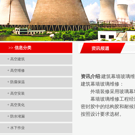
>> 信息分类
+
高空建筑
+
高空维修
资讯介绍
:建筑幕墙玻璃
+
防腐保温
建筑幕墙玻璃维修：
外墙装修采用玻璃幕墙
+
高空安装
幕墙玻璃维修工程经过
+
高空美化
密封胶中的结构胶和耐候
按照设计要求选材。
+
防水堵漏
+
水下作业