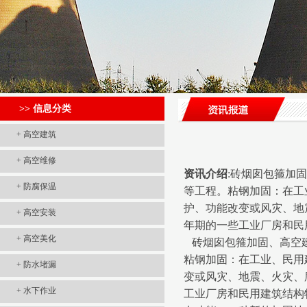
>> 信息分类
+
高空建筑
+
高空维修
资讯介绍
:砖烟囱包箍加
+
防腐保温
等工程。粘钢加固：在工
护、功能改变或风灾、地
+
高空安装
年期的一些工业厂房和民
+
高空美化
砖烟囱包箍加固、高空建
粘钢加固：在工业、民用
+
防水堵漏
变或风灾、地震、火灾、
+
水下作业
工业厂房和民用建筑结构