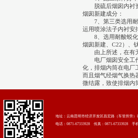
脱硫后烟囱内衬资
烟囱新建成分：
7
、第三类选用
运用喷涂法子内衬安
8
、选用耐酸蜕
烟囱新建、
C22
）、
由上所述，在有无
电厂烟囱安全工作
化，排烟内筒在电厂
而且烟气经烟气换热
微结露，致使排烟内
地址：云南昆明市经济开发区昌宏路（车管所旁）香颂
电话：0871-67333928 传真：0871-67333928 手机：