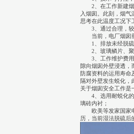
2
、在工作新建
入烟囱。此刻，烟气
思考在此温度工况下
3
、通过合理，
当前，电厂烟囱垂
1
、排放未经脱
2
、玻璃鳞片、
3
、工作维护费
隙向烟囱外壁浸透，
防腐资料的运用寿命
隔对外壁发生蜕化，
关于烟囱安全工作是
4
、选用耐蜕化
璃砖内衬；
欧美等发家国家电
历，当前湿法脱硫后