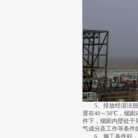
5
、排放经湿法
度在
40
～
50
℃，烟囱
件下，烟囱内壁处于
气成分及工作等条件
6
、施工条件好