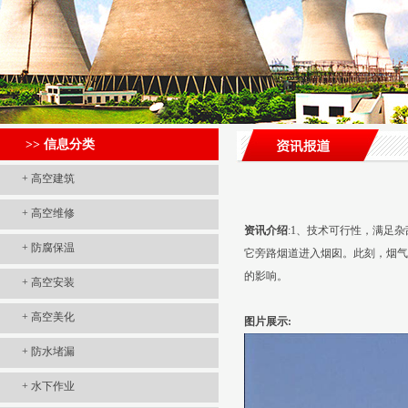
>> 信息分类
+
高空建筑
+
高空维修
资讯介绍
:1、技术可行性，满足
+
防腐保温
它旁路烟道进入烟囱。此刻，烟气
的影响。
+
高空安装
+
高空美化
图片展示:
+
防水堵漏
+
水下作业