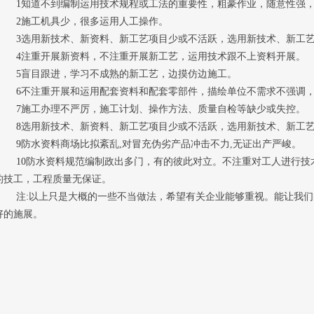
1
知道不到编制运用技术规程或工法的重要性，粗豪作业，随意性强
2
施工机具少，很多运用人工操作。
3
选用新技术、新资料、新工艺项目少或不活跃，选用新技术、新工
4
注重开展新资料，不注重开展新工艺，运用技术跟不上资料开展。
5
盲目跟进，学习不成熟的新工艺，边摸仿边施工。
6
不注重开展和运用配套资料和配套零部件，描绘单位不需求不强调
7
施工办理不严厉，施工计划、操作方法、质量自检等缺少或失控。
8
选用新技术、新资料、新工艺项目少或不活跃，选用新技术、新工
9
防水资料商场比拟紊乱
,
对冒充伪劣产品冲击不力
,
无证出产严峻。
10
防水资料规范编制政出多门，有的彼此对立。不注重对工人进行技
的技工，工程质量无保证。
注
:
以上只是大概的一些不当做法，希望有关企业能够重视。能让我们
好的施展。