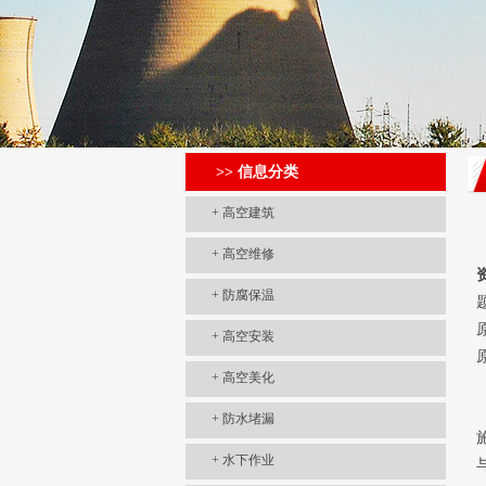
>> 信息分类
+
高空建筑
+
高空维修
+
防腐保温
+
高空安装
+
高空美化
+
防水堵漏
+
水下作业