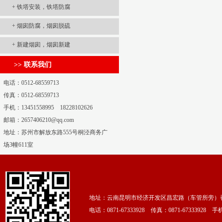
+
铁塔安装，铁塔防腐
+
烟囱防腐，烟囱脱硫
+
新建烟囱，烟囱新建
>> 联系我们
电话：0512-68559713
传真：0512-68559713
手机：13451558995 18228102626
邮箱：2657406210@qq.com
地址：苏州市解放东路555号桐泾商务广
场3幢611室
地址：云南昆明市经济开发区昌宏路（车管所旁）香颂
电话：0871-67333928 传真：0871-67333928 手机：